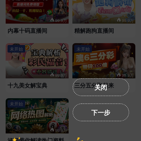
99.9万
99.9万
内幕十码直播间
精解跑狗直播间
未开始
未开始
99.9万
99.9万
十九美女解宝典
三分五分飞起来
关闭
未开始
下一步
99.9万
涵涵带你解读热门资料