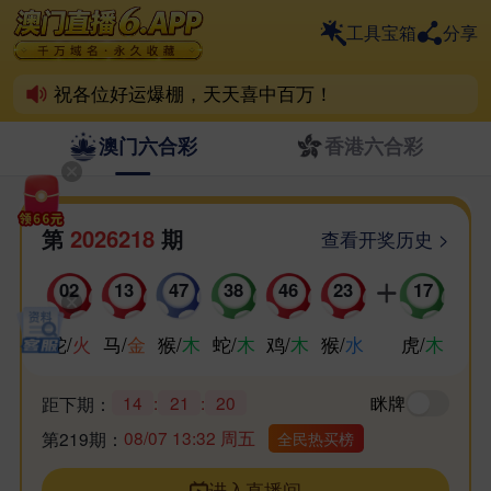
6.App离不开彩民支持！
工具宝箱
分享
喜欢6.App的家人，动动小手帮分享！
祝各位好运爆棚，天天喜中百万！
澳门六合彩
香港六合彩
第
2026218
期
查看开奖历史 >
02
13
47
38
46
23
17
蛇
/
火
马
/
金
猴
/
木
蛇
/
木
鸡
/
木
猴
/
水
虎
/
木
14
:
21
:
19
眯牌
距下期：
08/07 13:32 周五
第219期：
全民热买榜
进入直播间